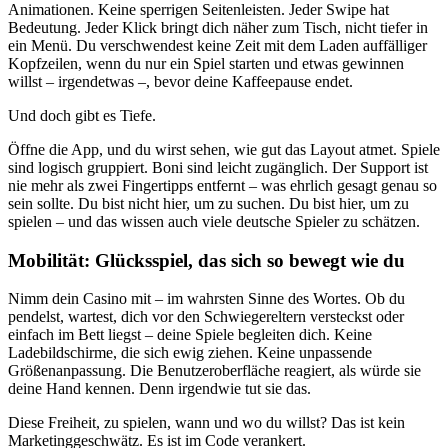
Animationen. Keine sperrigen Seitenleisten. Jeder Swipe hat
Bedeutung. Jeder Klick bringt dich näher zum Tisch, nicht tiefer in
ein Menü. Du verschwendest keine Zeit mit dem Laden auffälliger
Kopfzeilen, wenn du nur ein Spiel starten und etwas gewinnen
willst – irgendetwas –, bevor deine Kaffeepause endet.
Und doch gibt es Tiefe.
Öffne die App, und du wirst sehen, wie gut das Layout atmet. Spiele
sind logisch gruppiert. Boni sind leicht zugänglich. Der Support ist
nie mehr als zwei Fingertipps entfernt – was ehrlich gesagt genau so
sein sollte. Du bist nicht hier, um zu suchen. Du bist hier, um zu
spielen – und das wissen auch viele deutsche Spieler zu schätzen.
Mobilität: Glücksspiel, das sich so bewegt wie du
Nimm dein Casino mit – im wahrsten Sinne des Wortes. Ob du
pendelst, wartest, dich vor den Schwiegereltern versteckst oder
einfach im Bett liegst – deine Spiele begleiten dich. Keine
Ladebildschirme, die sich ewig ziehen. Keine unpassende
Größenanpassung. Die Benutzeroberfläche reagiert, als würde sie
deine Hand kennen. Denn irgendwie tut sie das.
Diese Freiheit, zu spielen, wann und wo du willst? Das ist kein
Marketinggeschwätz. Es ist im Code verankert.