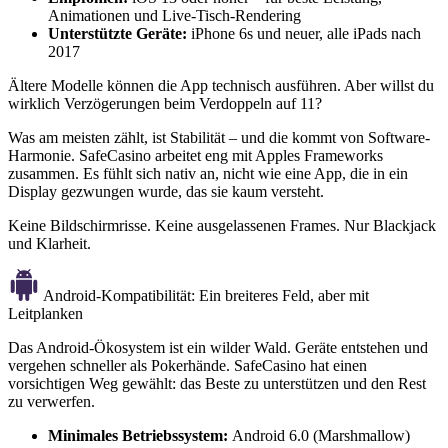
Animationen und Live-Tisch-Rendering
Unterstützte Geräte:
iPhone 6s und neuer, alle iPads nach
2017
Ältere Modelle können die App technisch ausführen. Aber willst du
wirklich Verzögerungen beim Verdoppeln auf 11?
Was am meisten zählt, ist Stabilität – und die kommt von Software-
Harmonie. SafeCasino arbeitet eng mit Apples Frameworks
zusammen. Es fühlt sich nativ an, nicht wie eine App, die in ein
Display gezwungen wurde, das sie kaum versteht.
Keine Bildschirmrisse. Keine ausgelassenen Frames. Nur Blackjack
und Klarheit.
Android-Kompatibilität: Ein breiteres Feld, aber mit
Leitplanken
Das Android-Ökosystem ist ein wilder Wald. Geräte entstehen und
vergehen schneller als Pokerhände. SafeCasino hat einen
vorsichtigen Weg gewählt: das Beste zu unterstützen und den Rest
zu verwerfen.
Minimales Betriebssystem:
Android 6.0 (Marshmallow)