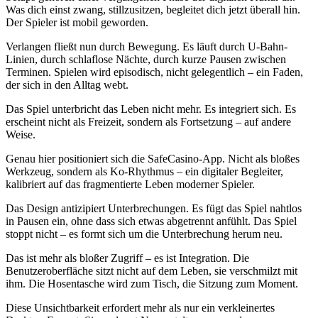
Was dich einst zwang, stillzusitzen, begleitet dich jetzt überall hin.
Der Spieler ist mobil geworden.
Verlangen fließt nun durch Bewegung. Es läuft durch U-Bahn-
Linien, durch schlaflose Nächte, durch kurze Pausen zwischen
Terminen. Spielen wird episodisch, nicht gelegentlich – ein Faden,
der sich in den Alltag webt.
Das Spiel unterbricht das Leben nicht mehr. Es integriert sich. Es
erscheint nicht als Freizeit, sondern als Fortsetzung – auf andere
Weise.
Genau hier positioniert sich die SafeCasino-App. Nicht als bloßes
Werkzeug, sondern als Ko-Rhythmus – ein digitaler Begleiter,
kalibriert auf das fragmentierte Leben moderner Spieler.
Das Design antizipiert Unterbrechungen. Es fügt das Spiel nahtlos
in Pausen ein, ohne dass sich etwas abgetrennt anfühlt. Das Spiel
stoppt nicht – es formt sich um die Unterbrechung herum neu.
Das ist mehr als bloßer Zugriff – es ist Integration. Die
Benutzeroberfläche sitzt nicht auf dem Leben, sie verschmilzt mit
ihm. Die Hosentasche wird zum Tisch, die Sitzung zum Moment.
Diese Unsichtbarkeit erfordert mehr als nur ein verkleinertes