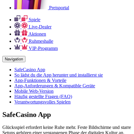
Preisportal
Spiele
Live-Dealer
Aktionen
Ruhmeshalle
VIP-Programm
Navigation
SafeCasino App
So lädst du die App herunter und installierst sie
App-Funktionen & Vorteile
App-Anforderungen & Kompatible Geräte
Mobile Web-Version
Häufig gestellte Fragen (FAQ)
Verantwortungsvolles Spielen
SafeCasino App
Glücksspiel erfordert keine Ruhe mehr. Feste Bildschirme und starre
Setups gehören einer vergangenen Phase der digitalen Kultur an.