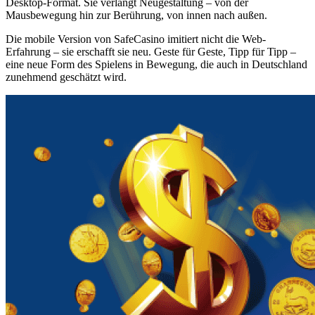
Desktop-Format. Sie verlangt Neugestaltung – von der
Mausbewegung hin zur Berührung, von innen nach außen.
Die mobile Version von SafeCasino imitiert nicht die Web-
Erfahrung – sie erschafft sie neu. Geste für Geste, Tipp für Tipp –
eine neue Form des Spielens in Bewegung, die auch in Deutschland
zunehmend geschätzt wird.