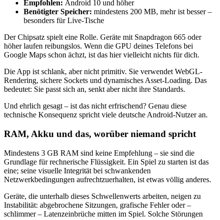
Empfohlen:
Android 10 und höher
Benötigter Speicher:
mindestens 200 MB, mehr ist besser –
besonders für Live-Tische
Der Chipsatz spielt eine Rolle. Geräte mit Snapdragon 665 oder
höher laufen reibungslos. Wenn die GPU deines Telefons bei
Google Maps schon ächzt, ist das hier vielleicht nichts für dich.
Die App ist schlank, aber nicht primitiv. Sie verwendet WebGL-
Rendering, sichere Sockets und dynamisches Asset-Loading. Das
bedeutet: Sie passt sich an, senkt aber nicht ihre Standards.
Und ehrlich gesagt – ist das nicht erfrischend? Genau diese
technische Konsequenz spricht viele deutsche Android-Nutzer an.
RAM, Akku und das, worüber niemand spricht
Mindestens 3 GB RAM sind keine Empfehlung – sie sind die
Grundlage für rechnerische Flüssigkeit. Ein Spiel zu starten ist das
eine; seine visuelle Integrität bei schwankenden
Netzwerkbedingungen aufrechtzuerhalten, ist etwas völlig anderes.
Geräte, die unterhalb dieses Schwellenwerts arbeiten, neigen zu
Instabilität: abgebrochene Sitzungen, grafische Fehler oder –
schlimmer – Latenzeinbrüche mitten im Spiel. Solche Störungen