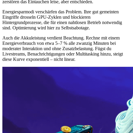
zerstören das Eintauchen leise, aber entschieden.
Energiesparmodi verschärfen das Problem. Ihre gut gemeinten
Eingriffe drosseln GPU-Zyklen und blockieren
Hintergrundprozesse, die für einen nahtlosen Betrieb notwendig
sind. Optimierung wird hier zu Selbstsabotage.
Auch die Akkuleistung verdient Beachtung. Rechne mit einem
Energieverbrauch von etwa 5–7 % alle zwanzig Minuten bei
moderater Interaktion und ohne Zusatzbelastung. Fügst du
Livestreams, Benachrichtigungen oder Multitasking hinzu, steigt
diese Kurve exponentiell – nicht linear.