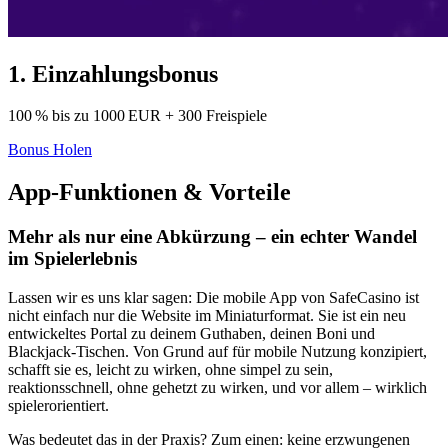
1. Einzahlungsbonus
100 % bis zu 1000 EUR + 300 Freispiele
Bonus Holen
App-Funktionen & Vorteile
Mehr als nur eine Abkürzung – ein echter Wandel
im Spielerlebnis
Lassen wir es uns klar sagen: Die mobile App von SafeCasino ist
nicht einfach nur die Website im Miniaturformat. Sie ist ein neu
entwickeltes Portal zu deinem Guthaben, deinen Boni und
Blackjack-Tischen. Von Grund auf für mobile Nutzung konzipiert,
schafft sie es, leicht zu wirken, ohne simpel zu sein,
reaktionsschnell, ohne gehetzt zu wirken, und vor allem – wirklich
spielerorientiert.
Was bedeutet das in der Praxis? Zum einen: keine erzwungenen