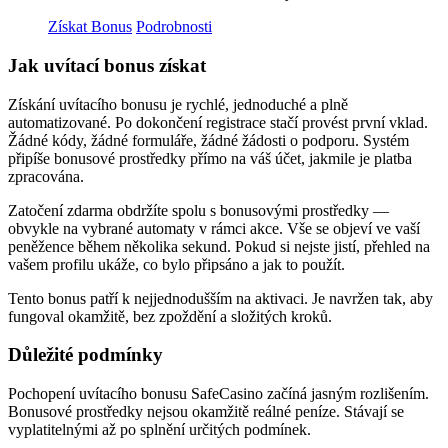
Získat Bonus
Podrobnosti
Jak uvítací bonus získat
Získání uvítacího bonusu je rychlé, jednoduché a plně
automatizované. Po dokončení registrace stačí provést první vklad.
Žádné kódy, žádné formuláře, žádné žádosti o podporu. Systém
připíše bonusové prostředky přímo na váš účet, jakmile je platba
zpracována.
Zatočení zdarma obdržíte spolu s bonusovými prostředky —
obvykle na vybrané automaty v rámci akce. Vše se objeví ve vaší
peněžence během několika sekund. Pokud si nejste jistí, přehled na
vašem profilu ukáže, co bylo připsáno a jak to použít.
Tento bonus patří k nejjednodušším na aktivaci. Je navržen tak, aby
fungoval okamžitě, bez zpoždění a složitých kroků.
Důležité podmínky
Pochopení uvítacího bonusu SafeCasino začíná jasným rozlišením.
Bonusové prostředky nejsou okamžitě reálné peníze. Stávají se
vyplatitelnými až po splnění určitých podmínek.