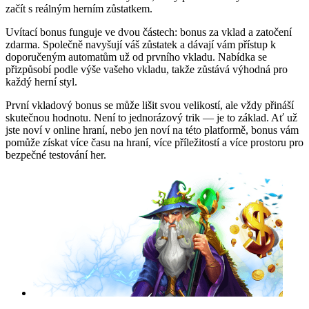
začít s reálným herním zůstatkem.
Uvítací bonus funguje ve dvou částech: bonus za vklad a zatočení
zdarma. Společně navyšují váš zůstatek a dávají vám přístup k
doporučeným automatům už od prvního vkladu. Nabídka se
přizpůsobí podle výše vašeho vkladu, takže zůstává výhodná pro
každý herní styl.
První vkladový bonus se může lišit svou velikostí, ale vždy přináší
skutečnou hodnotu. Není to jednorázový trik — je to základ. Ať už
jste noví v online hraní, nebo jen noví na této platformě, bonus vám
pomůže získat více času na hraní, více příležitostí a více prostoru pro
bezpečné testování her.