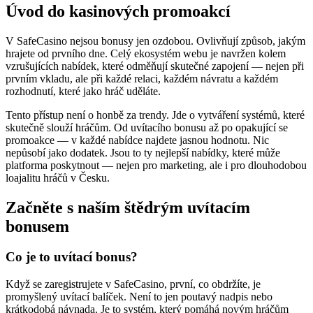
Úvod do kasinových promoakcí
V SafeCasino nejsou bonusy jen ozdobou. Ovlivňují způsob, jakým
hrajete od prvního dne. Celý ekosystém webu je navržen kolem
vzrušujících nabídek, které odměňují skutečné zapojení — nejen při
prvním vkladu, ale při každé relaci, každém návratu a každém
rozhodnutí, které jako hráč uděláte.
Tento přístup není o honbě za trendy. Jde o vytváření systémů, které
skutečně slouží hráčům. Od uvítacího bonusu až po opakující se
promoakce — v každé nabídce najdete jasnou hodnotu. Nic
nepůsobí jako dodatek. Jsou to ty nejlepší nabídky, které může
platforma poskytnout — nejen pro marketing, ale i pro dlouhodobou
loajalitu hráčů v Česku.
Začněte s naším štědrým uvítacím
bonusem
Co je to uvítací bonus?
Když se zaregistrujete v SafeCasino, první, co obdržíte, je
promyšlený uvítací balíček. Není to jen poutavý nadpis nebo
krátkodobá návnada. Je to systém, který pomáhá novým hráčům