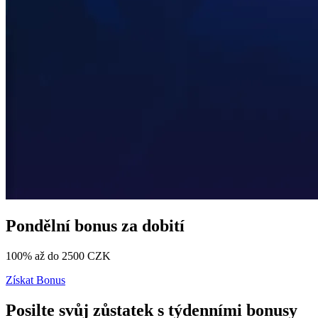
Pondělní bonus za dobití
100% až do 2500 CZK
Získat Bonus
Posilte svůj zůstatek s týdenními bonusy