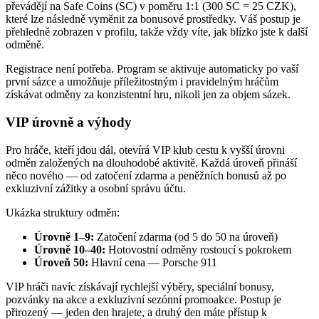
převádějí na Safe Coins (SC) v poměru 1:1 (300 SC = 25 CZK),
které lze následně vyměnit za bonusové prostředky. Váš postup je
přehledně zobrazen v profilu, takže vždy víte, jak blízko jste k další
odměně.
Registrace není potřeba. Program se aktivuje automaticky po vaší
první sázce a umožňuje příležitostným i pravidelným hráčům
získávat odměny za konzistentní hru, nikoli jen za objem sázek.
VIP úrovně a výhody
Pro hráče, kteří jdou dál, otevírá VIP klub cestu k vyšší úrovni
odměn založených na dlouhodobé aktivitě. Každá úroveň přináší
něco nového — od zatočení zdarma a peněžních bonusů až po
exkluzivní zážitky a osobní správu účtu.
Ukázka struktury odměn:
Úrovně 1–9:
Zatočení zdarma (od 5 do 50 na úroveň)
Úrovně 10–40:
Hotovostní odměny rostoucí s pokrokem
Úroveň 50:
Hlavní cena — Porsche 911
VIP hráči navíc získávají rychlejší výběry, speciální bonusy,
pozvánky na akce a exkluzivní sezónní promoakce. Postup je
přirozený — jeden den hrajete, a druhý den máte přístup k