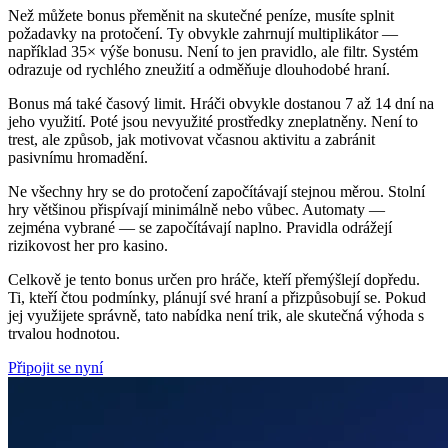
Než můžete bonus přeměnit na skutečné peníze, musíte splnit
požadavky na protočení. Ty obvykle zahrnují multiplikátor —
například 35× výše bonusu. Není to jen pravidlo, ale filtr. Systém
odrazuje od rychlého zneužití a odměňuje dlouhodobé hraní.
Bonus má také časový limit. Hráči obvykle dostanou 7 až 14 dní na
jeho využití. Poté jsou nevyužité prostředky zneplatněny. Není to
trest, ale způsob, jak motivovat včasnou aktivitu a zabránit
pasivnímu hromadění.
Ne všechny hry se do protočení započítávají stejnou měrou. Stolní
hry většinou přispívají minimálně nebo vůbec. Automaty —
zejména vybrané — se započítávají naplno. Pravidla odrážejí
rizikovost her pro kasino.
Celkově je tento bonus určen pro hráče, kteří přemýšlejí dopředu.
Ti, kteří čtou podmínky, plánují své hraní a přizpůsobují se. Pokud
jej využijete správně, tato nabídka není trik, ale skutečná výhoda s
trvalou hodnotou.
Připojit se nyní