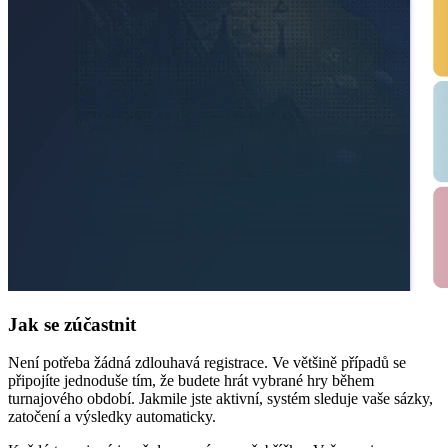
Jak se zúčastnit
Není potřeba žádná zdlouhavá registrace. Ve většině případů se
připojíte jednoduše tím, že budete hrát vybrané hry během
turnajového období. Jakmile jste aktivní, systém sleduje vaše sázky,
zatočení a výsledky automaticky.