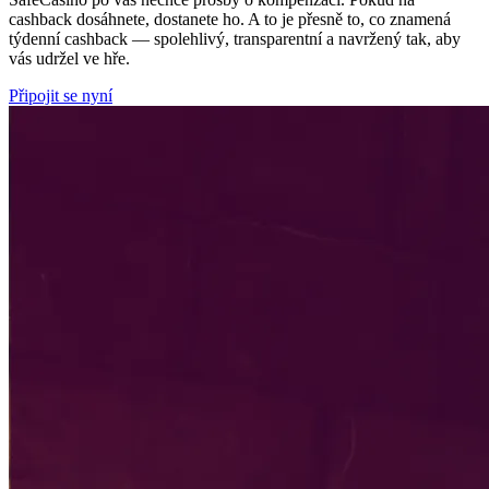
cashback dosáhnete, dostanete ho. A to je přesně to, co znamená
týdenní cashback — spolehlivý, transparentní a navržený tak, aby
vás udržel ve hře.
Připojit se nyní