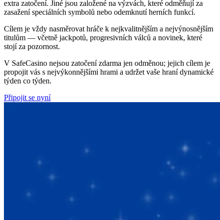
extra zatočení. Jiné jsou založené na výzvách, které odměňují za
zasažení speciálních symbolů nebo odemknutí herních funkcí.
Cílem je vždy nasměrovat hráče k nejkvalitnějším a nejvýnosnějším
titulům — včetně jackpotů, progresivních válců a novinek, které
stojí za pozornost.
V SafeCasino nejsou zatočení zdarma jen odměnou; jejich cílem je
propojit vás s nejvýkonnějšími hrami a udržet vaše hraní dynamické
týden co týden.
Připojit se nyní