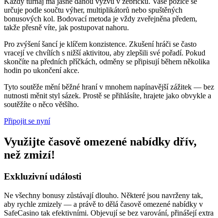
Každý turnaj má jasně danou výzvu v žebříčku. Vaše pozice se
určuje podle součtu výher, multiplikátorů nebo spuštěných
bonusových kol. Bodovací metoda je vždy zveřejněna předem,
takže přesně víte, jak postupovat nahoru.
Pro zvýšení šancí je klíčem konzistence. Zkušení hráči se často
vracejí ve chvílích s nižší aktivitou, aby zlepšili své pořadí. Pokud
skončíte na předních příčkách, odměny se připisují během několika
hodin po ukončení akce.
Tyto soutěže mění běžné hraní v mnohem napínavější zážitek — bez
nutnosti měnit styl sázek. Prostě se přihlásíte, hrajete jako obvykle a
soutěžíte o něco většího.
Připojit se nyní
Využijte časově omezené nabídky dřív,
než zmizí!
Exkluzivní události
Ne všechny bonusy zůstávají dlouho. Některé jsou navrženy tak,
aby rychle zmizely — a právě to dělá časově omezené nabídky v
SafeCasino tak efektivními. Objevují se bez varování, přinášejí extra