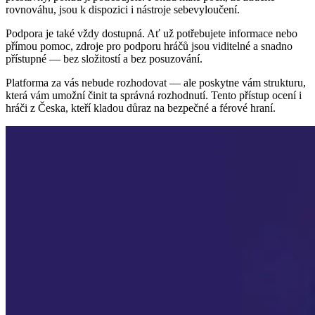
rovnováhu, jsou k dispozici i nástroje sebevyloučení.
Podpora je také vždy dostupná. Ať už potřebujete informace nebo
přímou pomoc, zdroje pro podporu hráčů jsou viditelné a snadno
přístupné — bez složitostí a bez posuzování.
Platforma za vás nebude rozhodovat — ale poskytne vám strukturu,
která vám umožní činit ta správná rozhodnutí. Tento přístup ocení i
hráči z Česka, kteří kladou důraz na bezpečné a férové hraní.