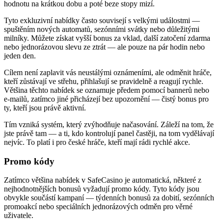
hodnotu na krátkou dobu a poté beze stopy mizí.
Tyto exkluzivní nabídky často souvisejí s velkými událostmi —
spuštěním nových automatů, sezónními svátky nebo důležitými
milníky. Můžete získat vyšší bonus za vklad, další zatočení zdarma
nebo jednorázovou slevu ze ztrát — ale pouze na pár hodin nebo
jeden den.
Cílem není zaplavit vás neustálými oznámeními, ale odměnit hráče,
kteří zůstávají ve střehu, přihlašují se pravidelně a reagují rychle.
Většina těchto nabídek se oznamuje předem pomocí bannerů nebo
e-mailů, zatímco jiné přicházejí bez upozornění — čistý bonus pro
ty, kteří jsou právě aktivní.
Tím vzniká systém, který zvýhodňuje načasování. Záleží na tom, že
jste právě tam — a ti, kdo kontrolují panel častěji, na tom vydělávají
nejvíc. To platí i pro české hráče, kteří mají rádi rychlé akce.
Promo kódy
Zatímco většina nabídek v SafeCasino je automatická, některé z
nejhodnotnějších bonusů vyžadují promo kódy. Tyto kódy jsou
obvykle součástí kampaní — týdenních bonusů za dobití, sezónních
promoakcí nebo speciálních jednorázových odměn pro věrné
uživatele.